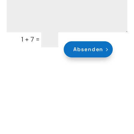
=
1 + 7
Absenden